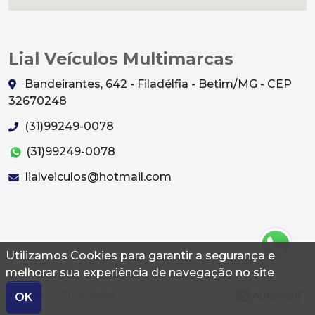
Lial Veículos Multimarcas
Bandeirantes, 642 - Filadélfia - Betim/MG - CEP
32670248
(31)99249-0078
(31)99249-0078
lialveiculos@hotmail.com
Utilizamos Cookies para garantir a segurança e
© 2026 Autoconf. Todos os direitos reservados.
melhorar sua experiência de navegação no site
Termos
Privacidade
OK