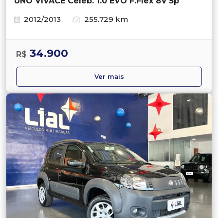
UNO VIVACE Celeb. 1.0 EVO F.Flex 8V 5p
2012/2013
255.729 km
34.900
R$
Ver mais