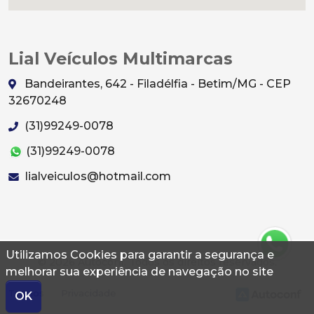
Lial Veículos Multimarcas
Bandeirantes, 642 - Filadélfia - Betim/MG - CEP
32670248
(31)99249-0078
(31)99249-0078
lialveiculos@hotmail.com
Utilizamos Cookies para garantir a segurança e
© 2026 Autoconf. Todos os direitos reservados.
melhorar sua experiência de navegação no site
Termos
Privacidade
OK