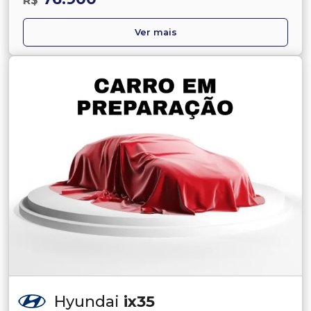
R$
Ver mais
Hyundai
ix35