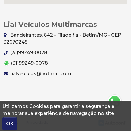
Lial Veículos Multimarcas
Bandeirantes, 642 - Filadélfia - Betim/MG - CEP
32670248
(31)99249-0078
(31)99249-0078
lialveiculos@hotmail.com
Utilizamos Cookies para garantir a segurança e
© 2026 Autoconf. Todos os direitos reservados.
melhorar sua experiência de navegação no site
Termos
Privacidade
OK