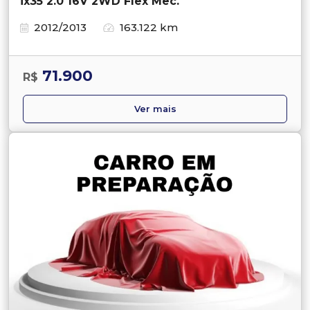
ix35 2.0 16V 2WD Flex Mec.
2012/2013
163.122 km
71.900
R$
Ver mais