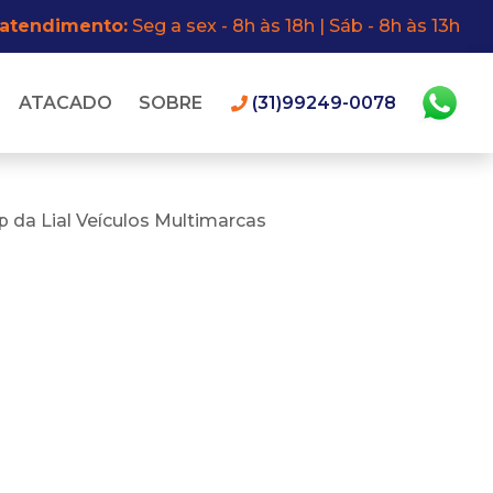
 atendimento:
Seg a sex - 8h às 18h | Sáb - 8h às 13h
ATACADO
SOBRE
(31)99249-0078
 da Lial Veículos Multimarcas