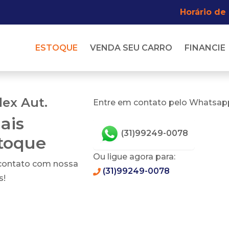
Horário de
ESTOQUE
VENDA SEU CARRO
FINANCIE
lex Aut.
Entre em contato pelo Whatsapp
ais
(31)99249-0078
stoque
Ou ligue agora para:
 contato com nossa
(31)99249-0078
s!