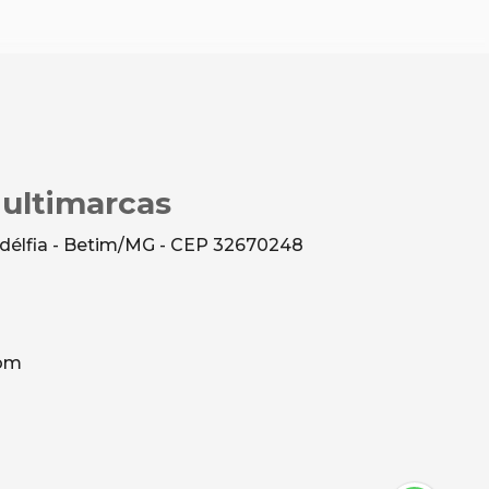
Multimarcas
ladélfia - Betim/MG - CEP 32670248
com