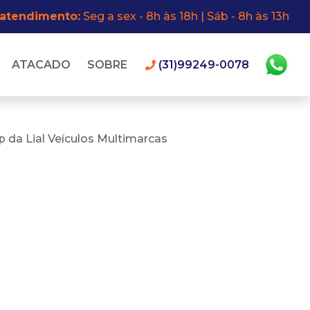
 atendimento:
Seg a sex - 8h às 18h | Sáb - 8h às 13h
ATACADO
SOBRE
(31)99249-0078
 da Lial Veículos Multimarcas