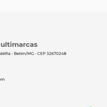
Multimarcas
ladélfia - Betim/MG - CEP 32670248
com