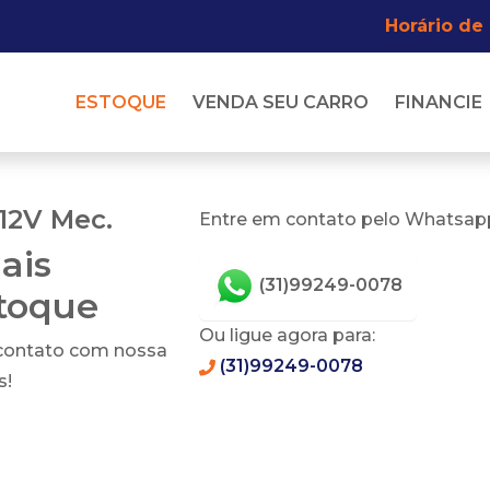
Horário de
ESTOQUE
VENDA SEU CARRO
FINANCIE
12V Mec.
Entre em contato pelo Whatsapp
ais
(31)99249-0078
stoque
Ou ligue agora para:
 contato com nossa
(31)99249-0078
s!