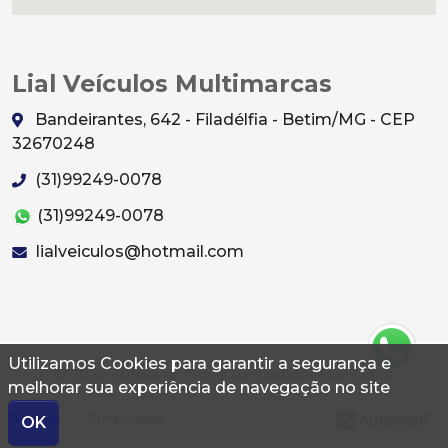
Lial Veículos Multimarcas
Bandeirantes, 642 - Filadélfia - Betim/MG - CEP
32670248
(31)99249-0078
(31)99249-0078
lialveiculos@hotmail.com
Utilizamos Cookies para garantir a segurança e
© 2026 Autoconf. Todos os direitos reservados.
melhorar sua experiência de navegação no site
Termos
Privacidade
OK