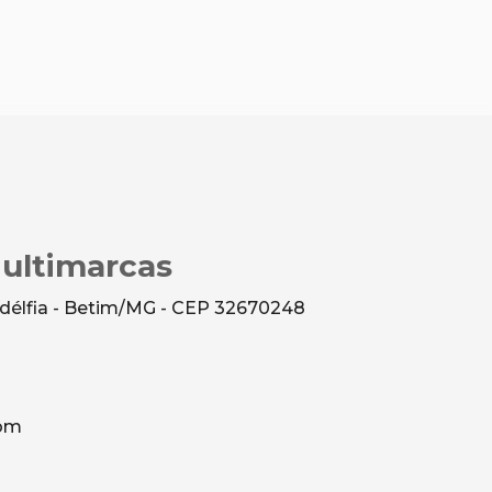
Multimarcas
ladélfia - Betim/MG - CEP 32670248
com