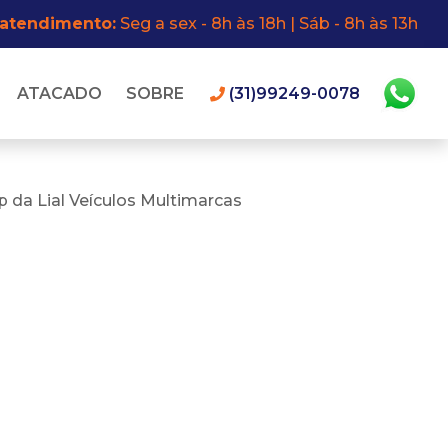
 atendimento:
Seg a sex - 8h às 18h | Sáb - 8h às 13h
ATACADO
SOBRE
(31)99249-0078
 da Lial Veículos Multimarcas