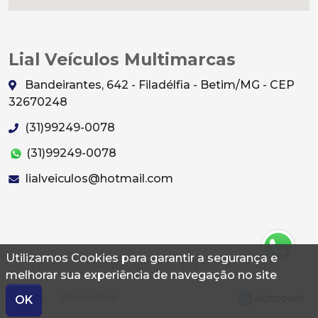
Lial Veículos Multimarcas
Bandeirantes, 642 - Filadélfia - Betim/MG - CEP
32670248
(31)99249-0078
(31)99249-0078
lialveiculos@hotmail.com
Utilizamos Cookies para garantir a segurança e
© 2026 Autoconf. Todos os direitos reservados.
melhorar sua experiência de navegação no site
Termos
Privacidade
OK