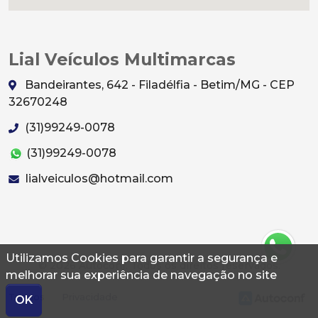
Lial Veículos Multimarcas
Bandeirantes, 642 - Filadélfia - Betim/MG - CEP
32670248
(31)99249-0078
(31)99249-0078
lialveiculos@hotmail.com
Utilizamos Cookies para garantir a segurança e
© 2026 Autoconf. Todos os direitos reservados.
melhorar sua experiência de navegação no site
Termos
Privacidade
OK