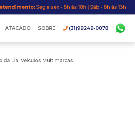
 atendimento:
Seg a sex - 8h às 18h | Sáb - 8h às 13h
ATACADO
SOBRE
(31)99249-0078
 da Lial Veículos Multimarcas