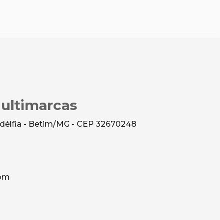
Multimarcas
ladélfia - Betim/MG - CEP 32670248
com