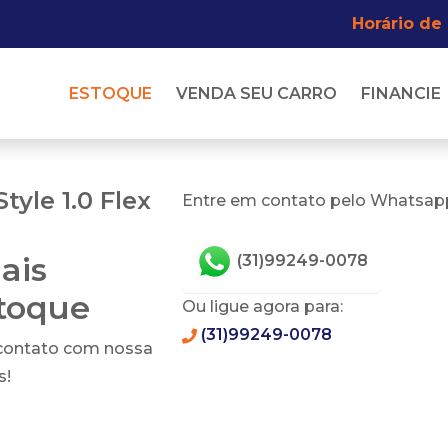
Horário de
ESTOQUE
VENDA SEU CARRO
FINANCIE
yle 1.0 Flex
Entre em contato pelo Whatsapp
ais
(31)99249-0078
stoque
Ou ligue agora para:
(31)99249-0078
 contato com nossa
s!