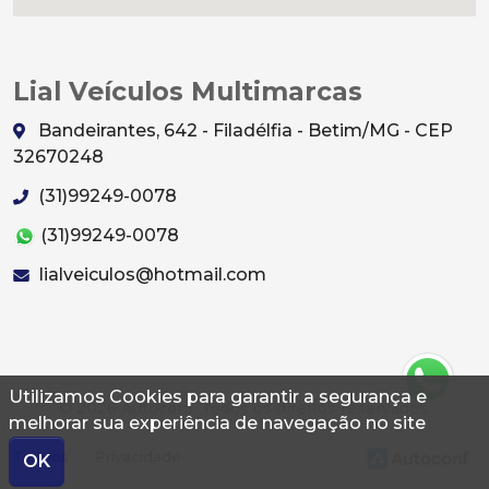
Lial Veículos Multimarcas
Bandeirantes, 642 - Filadélfia - Betim/MG - CEP
32670248
(31)99249-0078
(31)99249-0078
lialveiculos@hotmail.com
Utilizamos Cookies para garantir a segurança e
© 2026 Autoconf. Todos os direitos reservados.
melhorar sua experiência de navegação no site
Termos
Privacidade
OK