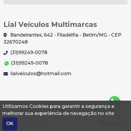
Lial Veículos Multimarcas
Bandeirantes, 642 - Filadélfia - Betim/MG - CEP
32670248
(31)99249-0078
(31)99249-0078
lialveiculos@hotmail.com
Utilizamos Cookies para garantir a segurança e
© 2026 Autoconf. Todos os direitos reservados.
melhorar sua experiência de navegação no site
Termos
Privacidade
OK