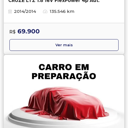
CRUZE LTZ 1.8 16V FlexPower 4p Aut.
2014/2014
135.546 km
69.900
R$
Ver mais