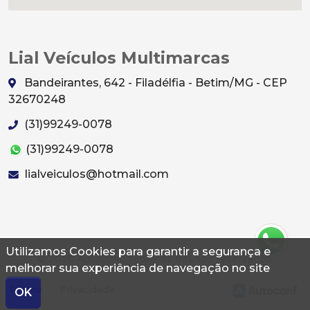
Lial Veículos Multimarcas
Bandeirantes, 642 - Filadélfia - Betim/MG - CEP
32670248
(31)99249-0078
(31)99249-0078
lialveiculos@hotmail.com
Utilizamos Cookies para garantir a segurança e
© 2026 Autoconf. Todos os direitos reservados.
melhorar sua experiência de navegação no site
Termos
Privacidade
OK