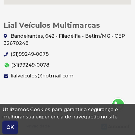
Lial Veículos Multimarcas
Bandeirantes, 642 - Filadélfia - Betim/MG - CEP
32670248
(31)99249-0078
(31)99249-0078
lialveiculos@hotmail.com
Utilizamos Cookies para garantir a segurança e
© 2026 Autoconf. Todos os direitos reservados.
melhorar sua experiência de navegação no site
Termos
Privacidade
OK