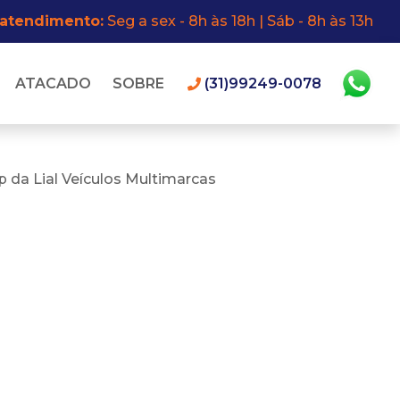
 atendimento:
Seg a sex - 8h às 18h | Sáb - 8h às 13h
ATACADO
SOBRE
(31)99249-0078
 da Lial Veículos Multimarcas