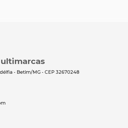
Multimarcas
ladélfia - Betim/MG - CEP 32670248
com