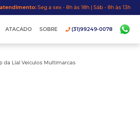
 atendimento:
Seg a sex - 8h às 18h | Sáb - 8h às 13h
ATACADO
SOBRE
(31)99249-0078
 da Lial Veículos Multimarcas