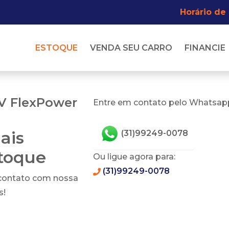
Horário de
ESTOQUE
VENDA SEU CARRO
FINANCIE
8V FlexPower
Entre em contato pelo Whatsapp
ais
(31)99249-0078
stoque
Ou ligue agora para:
(31)99249-0078
 contato com nossa
s!