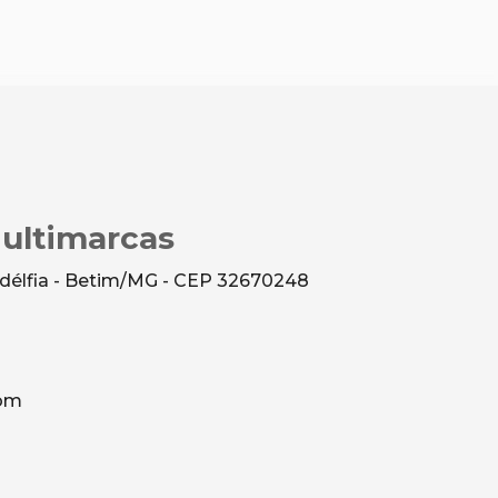
Multimarcas
ladélfia - Betim/MG - CEP 32670248
com