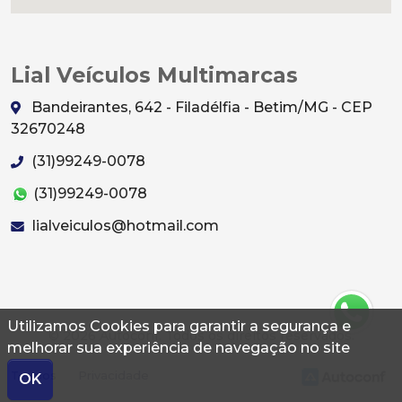
Lial Veículos Multimarcas
Bandeirantes, 642 - Filadélfia - Betim/MG - CEP
32670248
(31)99249-0078
(31)99249-0078
lialveiculos@hotmail.com
Utilizamos Cookies para garantir a segurança e
© 2026 Autoconf. Todos os direitos reservados.
melhorar sua experiência de navegação no site
Termos
Privacidade
OK