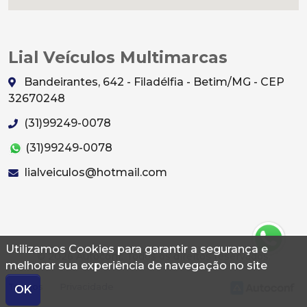
Lial Veículos Multimarcas
Bandeirantes, 642 - Filadélfia - Betim/MG - CEP
32670248
(31)99249-0078
(31)99249-0078
lialveiculos@hotmail.com
Utilizamos Cookies para garantir a segurança e
© 2026 Autoconf. Todos os direitos reservados.
melhorar sua experiência de navegação no site
Termos
Privacidade
OK