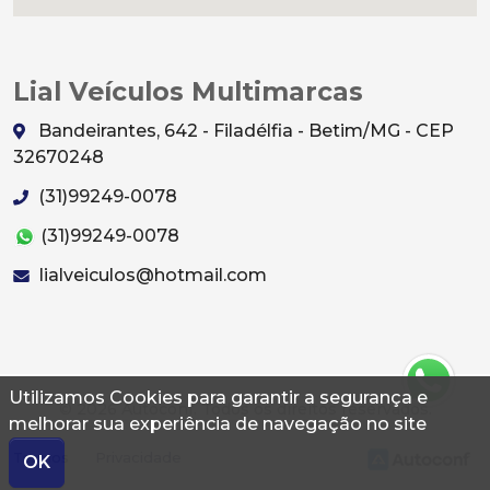
Lial Veículos Multimarcas
Bandeirantes, 642 - Filadélfia - Betim/MG - CEP
32670248
(31)99249-0078
(31)99249-0078
lialveiculos@hotmail.com
Utilizamos Cookies para garantir a segurança e
© 2026 Autoconf. Todos os direitos reservados.
melhorar sua experiência de navegação no site
Termos
Privacidade
OK