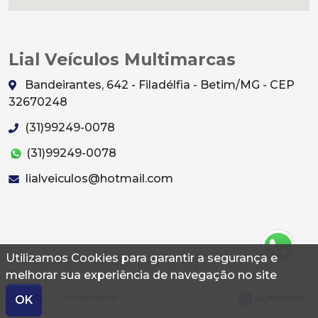
Lial Veículos Multimarcas
Bandeirantes, 642 - Filadélfia - Betim/MG - CEP
32670248
(31)99249-0078
(31)99249-0078
lialveiculos@hotmail.com
Utilizamos Cookies para garantir a segurança e
© 2026 Autoconf. Todos os direitos reservados.
melhorar sua experiência de navegação no site
Termos
Privacidade
OK