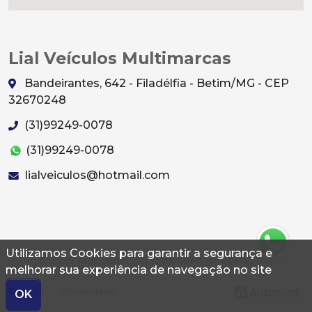
Lial Veículos Multimarcas
Bandeirantes, 642 - Filadélfia - Betim/MG - CEP
32670248
(31)99249-0078
(31)99249-0078
lialveiculos@hotmail.com
Utilizamos Cookies para garantir a segurança e
© 2026 Autoconf. Todos os direitos reservados.
melhorar sua experiência de navegação no site
Termos
Privacidade
OK