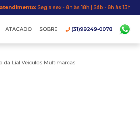
 atendimento:
Seg a sex - 8h às 18h | Sáb - 8h às 13h
ATACADO
SOBRE
(31)99249-0078
 da Lial Veículos Multimarcas