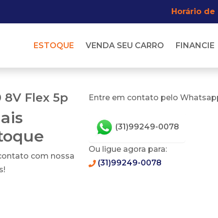
Horário de
ESTOQUE
VENDA SEU CARRO
FINANCIE
0 8V Flex 5p
Entre em contato pelo Whatsapp
ais
(31)99249-0078
stoque
Ou ligue agora para:
 contato com nossa
(31)99249-0078
s!