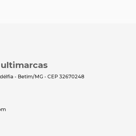
Multimarcas
ladélfia - Betim/MG - CEP 32670248
com