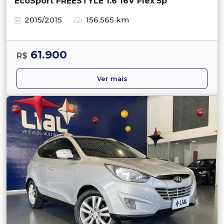
EcoSport FREESTYLE 1.6 16V Flex 5p
2015/2015
156.565 km
61.900
R$
Ver mais