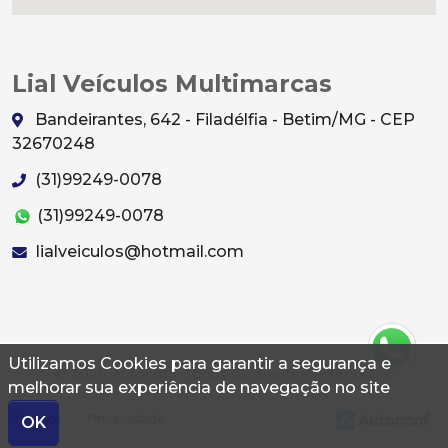
Lial Veículos Multimarcas
Bandeirantes, 642 - Filadélfia - Betim/MG - CEP
32670248
(31)99249-0078
(31)99249-0078
lialveiculos@hotmail.com
Utilizamos Cookies para garantir a segurança e
© 2026 Autoconf. Todos os direitos reservados.
melhorar sua experiência de navegação no site
Termos
Privacidade
OK