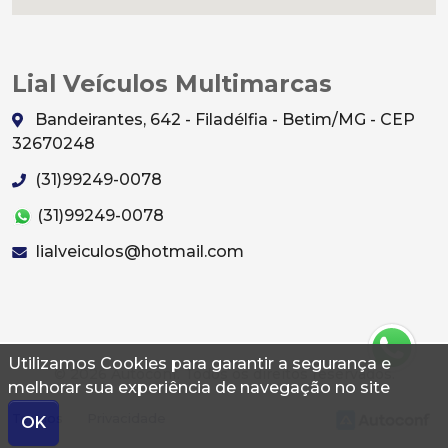
Lial Veículos Multimarcas
Bandeirantes, 642 - Filadélfia - Betim/MG - CEP
32670248
(31)99249-0078
(31)99249-0078
lialveiculos@hotmail.com
Utilizamos Cookies para garantir a segurança e
© 2026 Autoconf. Todos os direitos reservados.
melhorar sua experiência de navegação no site
Termos
Privacidade
OK