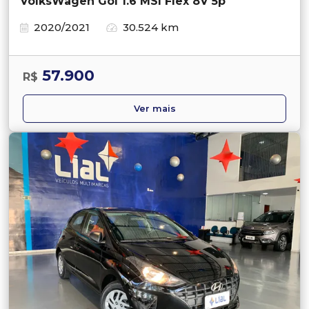
VolksWagen Gol 1.6 MSI Flex 8V 5p
2020/2021
30.524 km
57.900
R$
Ver mais