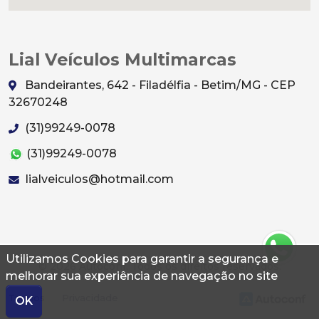
Lial Veículos Multimarcas
Bandeirantes, 642 - Filadélfia - Betim/MG - CEP
32670248
(31)99249-0078
(31)99249-0078
lialveiculos@hotmail.com
Utilizamos Cookies para garantir a segurança e
© 2026 Autoconf. Todos os direitos reservados.
melhorar sua experiência de navegação no site
Termos
Privacidade
OK