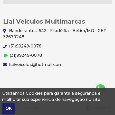
Lial Veículos Multimarcas
Bandeirantes, 642 - Filadélfia - Betim/MG - CEP
32670248
(31)99249-0078
(31)99249-0078
lialveiculos@hotmail.com
Utilizamos Cookies para garantir a segurança e
© 2026 Autoconf. Todos os direitos reservados.
melhorar sua experiência de navegação no site
Termos
Privacidade
OK