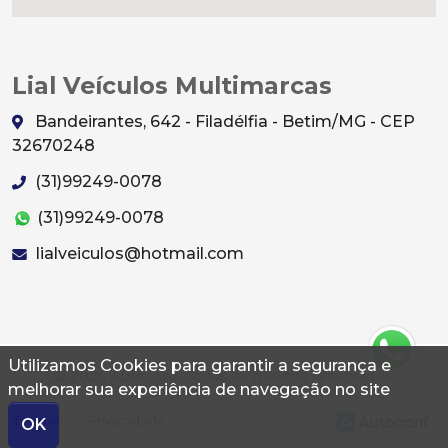
Lial Veículos Multimarcas
Bandeirantes, 642 - Filadélfia - Betim/MG - CEP
32670248
(31)99249-0078
(31)99249-0078
lialveiculos@hotmail.com
Utilizamos Cookies para garantir a segurança e
© 2026 Autoconf. Todos os direitos reservados.
melhorar sua experiência de navegação no site
Termos
Privacidade
OK