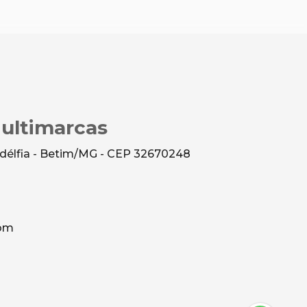
Multimarcas
ladélfia - Betim/MG - CEP 32670248
com