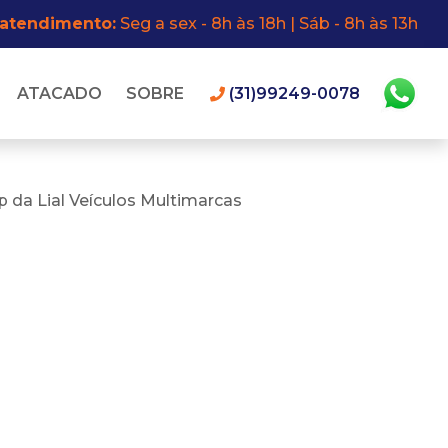
 atendimento:
Seg a sex - 8h às 18h | Sáb - 8h às 13h
ATACADO
SOBRE
(31)99249-0078
 da Lial Veículos Multimarcas