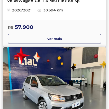
VolksWagen Gol 1.6 MSI Flex 8V 5p
2020/2021
30.594 km
57.900
R$
Ver mais