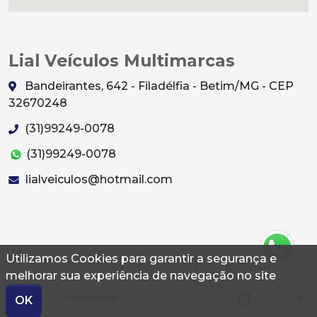
Lial Veículos Multimarcas
Bandeirantes, 642 - Filadélfia - Betim/MG - CEP
32670248
(31)99249-0078
(31)99249-0078
lialveiculos@hotmail.com
Utilizamos Cookies para garantir a segurança e
© 2026 Autoconf. Todos os direitos reservados.
melhorar sua experiência de navegação no site
Termos
Privacidade
OK