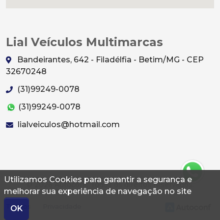
Lial Veículos Multimarcas
Bandeirantes, 642 - Filadélfia - Betim/MG - CEP
32670248
(31)99249-0078
(31)99249-0078
lialveiculos@hotmail.com
Utilizamos Cookies para garantir a segurança e
© 2026 Autoconf. Todos os direitos reservados.
melhorar sua experiência de navegação no site
Termos
Privacidade
OK